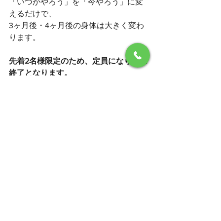
「いつかやろう」を「今やろう」に変
えるだけで、
3ヶ月後・4ヶ月後の身体は大きく変わ
ります。
先着2名様限定のため、定員になり次第
終了となります。
気になる方はお早めにお問い合わせく
ださい！
パーソナルジムKALON 無料カウンセリ
ングも受付中。
理想のカラダは、今の一歩から。
＃那珂川＃福岡＃春日＃ジム＃パーソ
ナルジム＃kalon＃ダイエット＃ボディ
メイク