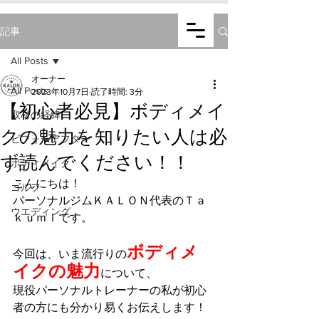
KALON
記事
Personal Gym
All Posts
オーナー
公式LINEから簡単に
All Posts
2023年10月7日
読了時間: 3分
​お問い合わせ可能です
【初心者必見】ボディメイ
取材の経緯
クの魅力を知りたい人は必
ビフォーアフター
ず読んでください！！
ボディメイク
こんにちは！
ゴルフ
パーソナルジムＫＡＬＯＮ代表のＴａ
ウエディング
ｋｕｍｉです。
ボディメ
今回は、いま流行りの
イクの魅力
について、
現役パーソナルトレーナーの私が初心
者の方にも分かり易くお伝えします！